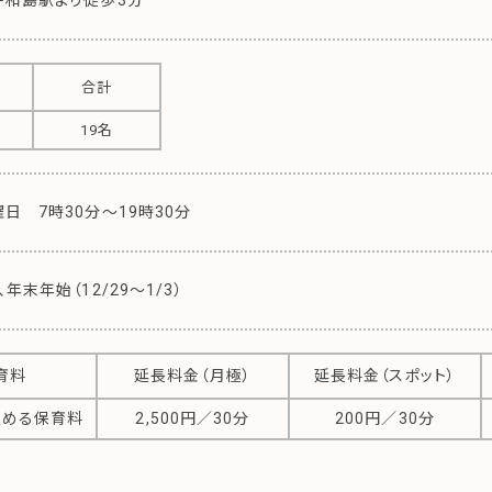
児
合計
19名
日 7時30分～19時30分
年末年始（12/29～1/3）
育料
延長料金（月極）
延長料金（スポット）
定める保育料
2,500円／30分
200円／30分