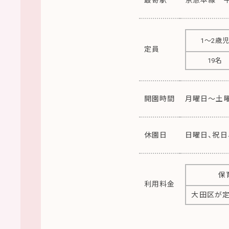
1〜2歳
定員
19名
開園時間
月曜日～土曜
休園日
日曜日、祝日、
保
利用料金
大田区が