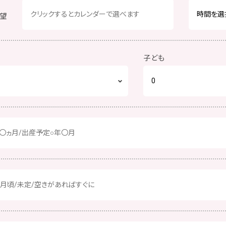
望
子ども