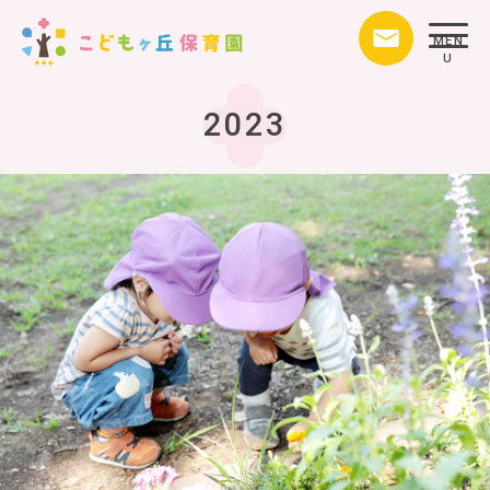
MEN
U
2023