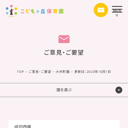
MEN
U
ご意見・ご要望
TOP
–
ご意見・ご要望
–
大井町園
–
更新日：2023年10月1日
園を選ぶ
成田西園