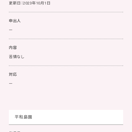
更新日：2023年10月1日
申出人
ー
内容
苦情なし
対応
ー
平和島園