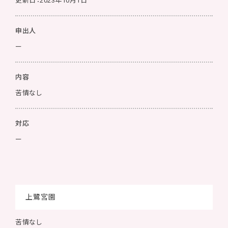
更新日：2023年10月1日
申出人
ー
内容
苦情なし
対応
ー
上鷺宮園
苦情なし