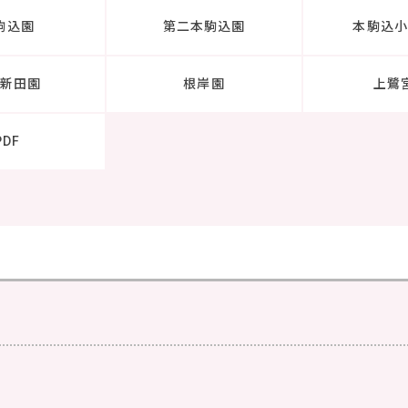
駒込園
第二本駒込園
本駒込小
蔵新田園
根岸園
上鷺
PDF