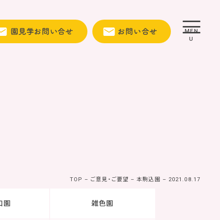
MEN
U
TOP
–
ご意見・ご要望
–
本駒込園
–
2021.08.17
口園
雑色園