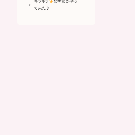
キラキラ
な季節がやっ
て来た♪