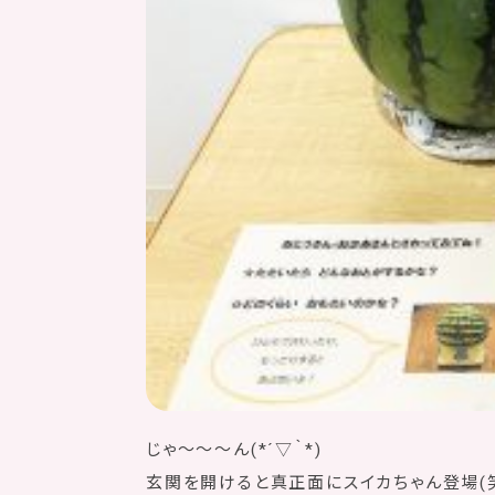
じゃ〜〜〜ん(*´▽｀*)
玄関を開けると真正面にスイカちゃん登場(